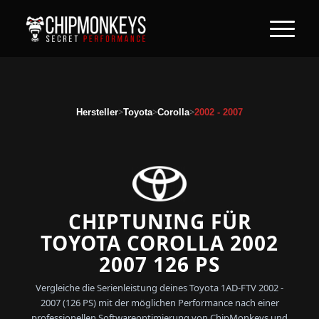
>
>
>
Hersteller
Toyota
Corolla
2002 - 2007
CHIPTUNING FÜR
TOYOTA COROLLA 2002
2007 126 PS
Vergleiche die Serienleistung deines Toyota 1AD-FTV 2002 -
2007 (126 PS) mit der möglichen Performance nach einer
professionellen Softwareoptimierung von ChipMonkeys und