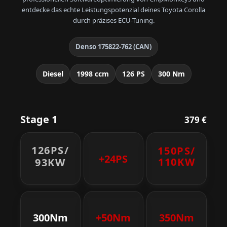
entdecke das echte Leistungspotenzial deines Toyota Corolla
durch präzises ECU-Tuning.
Denso 175822-762 (CAN)
Diesel
1998 ccm
126 PS
300 Nm
Stage 1
379 €
126PS/
150PS/
+24PS
110KW
93KW
300Nm
+50Nm
350Nm