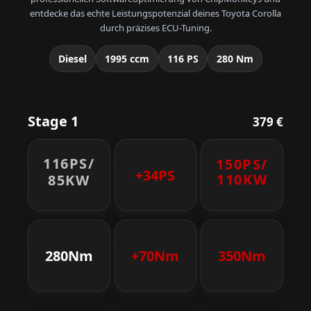
entdecke das echte Leistungspotenzial deines Toyota Corolla
durch präzises ECU-Tuning.
Diesel
1995 ccm
116 PS
280 Nm
Stage 1
379 €
116PS/
150PS/
+34PS
110KW
85KW
280Nm
+70Nm
350Nm