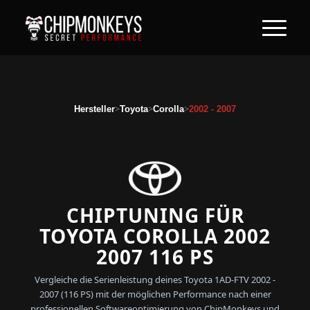
>
>
>
Hersteller
Toyota
Corolla
2002 - 2007
CHIPTUNING FÜR
TOYOTA COROLLA 2002
2007 116 PS
Vergleiche die Serienleistung deines Toyota 1AD-FTV 2002 -
2007 (116 PS) mit der möglichen Performance nach einer
professionellen Softwareoptimierung von ChipMonkeys und