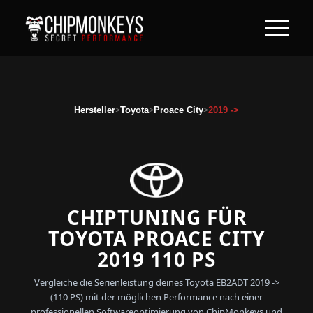
>
>
>
Hersteller
Toyota
Proace City
2019 ->
CHIPTUNING FÜR
TOYOTA PROACE CITY
2019 110 PS
Vergleiche die Serienleistung deines Toyota EB2ADT 2019 ->
(110 PS) mit der möglichen Performance nach einer
professionellen Softwareoptimierung von ChipMonkeys und