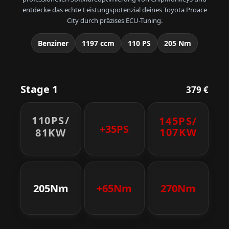
entdecke das echte Leistungspotenzial deines Toyota Proace
City durch präzises ECU-Tuning.
Benziner
1197 ccm
110 PS
205 Nm
Stage 1
379 €
110PS/
145PS/
+35PS
107KW
81KW
205Nm
+65Nm
270Nm