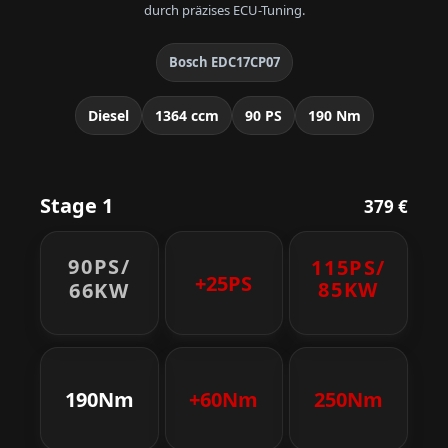
durch präzises ECU-Tuning.
Bosch EDC17CP07
Diesel
1364 ccm
90 PS
190 Nm
Stage 1
379 €
90PS/
115PS/
+25PS
85KW
66KW
190Nm
+60Nm
250Nm