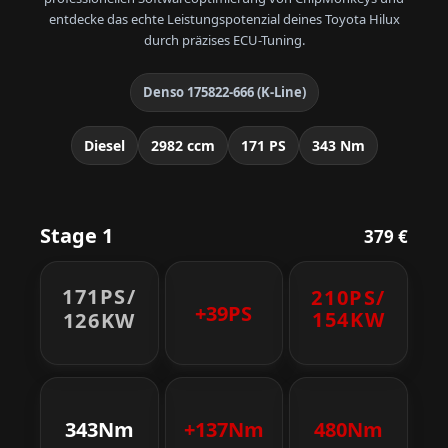
entdecke das echte Leistungspotenzial deines Toyota Hilux
durch präzises ECU-Tuning.
Denso 175822-666 (K-Line)
Diesel
2982 ccm
171 PS
343 Nm
Stage 1
379 €
171PS/
210PS/
+39PS
154KW
126KW
343Nm
+137Nm
480Nm