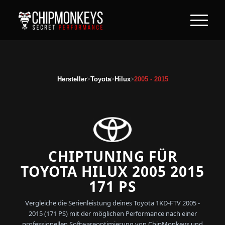
>
>
>
Hersteller
Toyota
Hilux
2005 - 2015
CHIPTUNING FÜR
TOYOTA HILUX 2005 2015
171 PS
Vergleiche die Serienleistung deines Toyota 1KD-FTV 2005 -
2015 (171 PS) mit der möglichen Performance nach einer
professionellen Softwareoptimierung von ChipMonkeys und