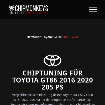
>
>
>
Hersteller
Toyota
GT86
2016 - 2020
CHIPTUNING FÜR
TOYOTA GT86 2016 2020
205 PS
Vergleiche die Serienleistung deines Toyota 4U-GSE / FA20
2016 - 2020 (205 PS) mit der möglichen Performance nach
einer professionellen Softwareoptimierung von ChipMonkeys