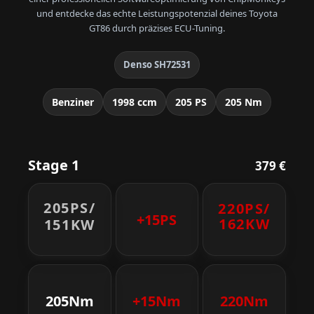
und entdecke das echte Leistungspotenzial deines Toyota
GT86 durch präzises ECU-Tuning.
Denso SH72531
Benziner
1998 ccm
205 PS
205 Nm
Stage 1
379 €
205PS/
220PS/
+15PS
162KW
151KW
205Nm
+15Nm
220Nm