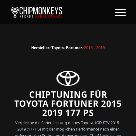
>
>
>
Hersteller
Toyota
Fortuner
2015 - 2019
CHIPTUNING FÜR
TOYOTA FORTUNER 2015
2019 177 PS
Vergleiche die Serienleistung deines Toyota 1GD-FTV 2015 -
2019 (177 PS) mit der möglichen Performance nach einer
professionellen Softwareoptimierung von ChipMonkeys und