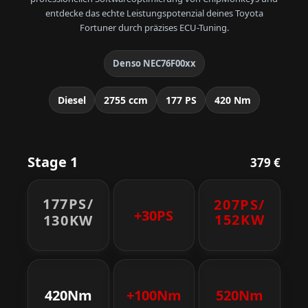
entdecke das echte Leistungspotenzial deines Toyota
Fortuner durch präzises ECU-Tuning.
Denso NEC76F00xx
Diesel
2755 ccm
177 PS
420 Nm
Stage 1
379 €
177PS/
207PS/
+30PS
152KW
130KW
420Nm
+100Nm
520Nm