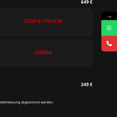
649 €
→
205PS/
151KW
230Nm
249 €
ie Mehrleistung abgestimmt werden.