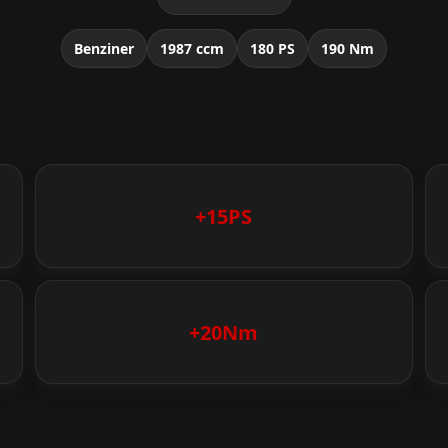
Benziner
1987 ccm
180 PS
190 Nm
+15PS
+20Nm