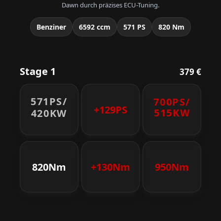
Dawn durch präzises ECU-Tuning.
Benziner
6592 ccm
571 PS
820 Nm
Stage 1
379 €
571PS/
700PS/
+129PS
515KW
420KW
820Nm
+130Nm
950Nm