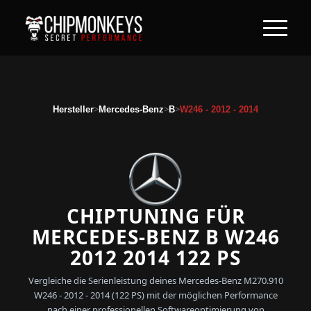
>
>
>
Hersteller
Mercedes-Benz
B
W246 - 2012 - 2014
CHIPTUNING FÜR
MERCEDES-BENZ B W246
2012 2014 122 PS
Vergleiche die Serienleistung deines Mercedes-Benz M270.910
W246 - 2012 - 2014 (122 PS) mit der möglichen Performance
nach einer professionellen Softwareoptimierung von