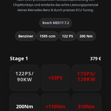
ChipMonkeys und entdecke das echte Leistungspotenzial
deines Mercedes-Benz B durch präzises ECU-Tuning.
Bosch MED17.7.2
Benziner
1595 ccm
122 PS
200 Nm
Stage 1
379 €
122PS/
175PS/
+53PS
129KW
90KW
200Nm
+110Nm
310Nm