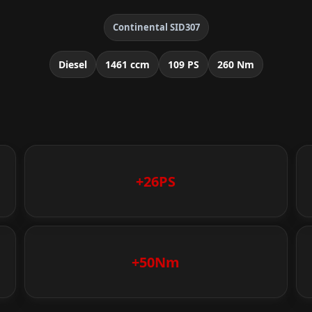
Continental SID307
Diesel
1461 ccm
109 PS
260 Nm
+26PS
+50Nm