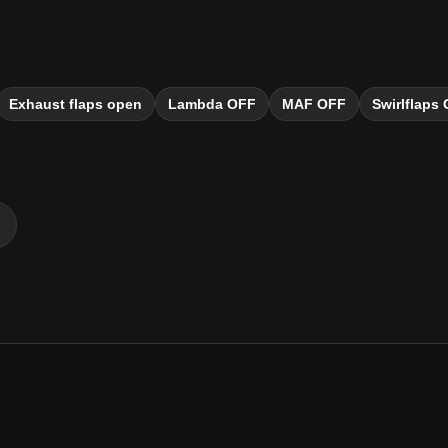
Exhaust flaps open
Lambda OFF
MAF OFF
Swirlflaps