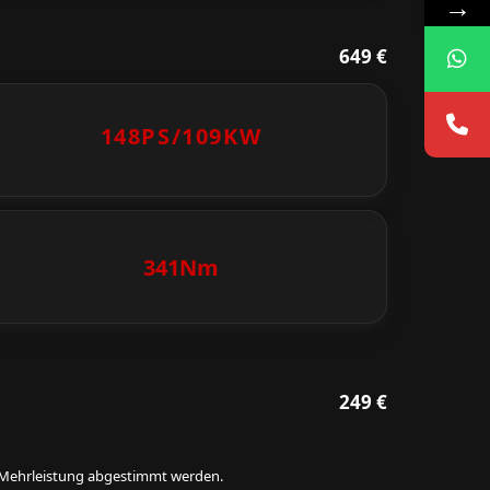
→
649 €
148PS/
109KW
341Nm
249 €
ie Mehrleistung abgestimmt werden.