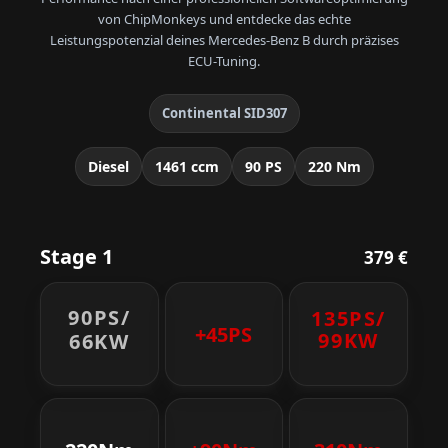
von ChipMonkeys und entdecke das echte
Leistungspotenzial deines Mercedes-Benz B durch präzises
ECU-Tuning.
Continental SID307
Diesel
1461 ccm
90 PS
220 Nm
Stage 1
379 €
90PS/
135PS/
+45PS
99KW
66KW