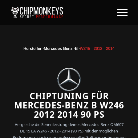
>
>
>
Hersteller
Mercedes-Benz
B
W246 - 2012 - 2014
CHIPTUNING FÜR
MERCEDES-BENZ B W246
2012 2014 90 PS
Vergleiche die Serienleistung deines Mercedes-Benz OM607
DE 15 LA W246 - 2012 - 2014 (90 PS) mit der möglichen
Performance nach einer professionellen Softwareoptimierung