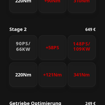
220Nm
+90Nm
310Nm
Stage 2
649 €
90PS/
148PS/
+58PS
109KW
66KW
220Nm
+121Nm
341Nm
Getriebe Optimierung
249 €