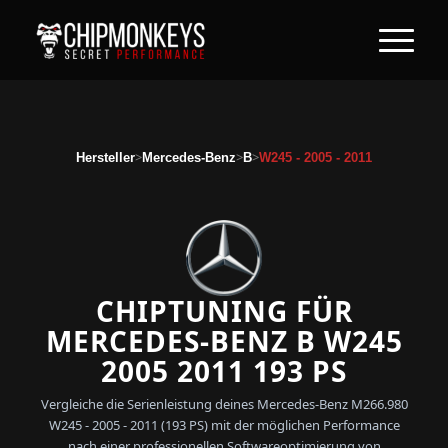
>
>
>
Hersteller
Mercedes-Benz
B
W245 - 2005 - 2011
CHIPTUNING FÜR
MERCEDES-BENZ B W245
2005 2011 193 PS
Vergleiche die Serienleistung deines Mercedes-Benz M266.980
W245 - 2005 - 2011 (193 PS) mit der möglichen Performance
nach einer professionellen Softwareoptimierung von