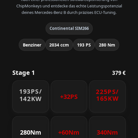
ChipMonkeys und entdecke das echte Leistungspotenzial
deines Mercedes-Benz B durch präzises ECU-Tuning.
Continental SIM266
Benziner
2034 ccm
193 PS
280 Nm
Stage 1
379 €
193PS/
225PS/
+32PS
165KW
142KW
280Nm
+60Nm
340Nm