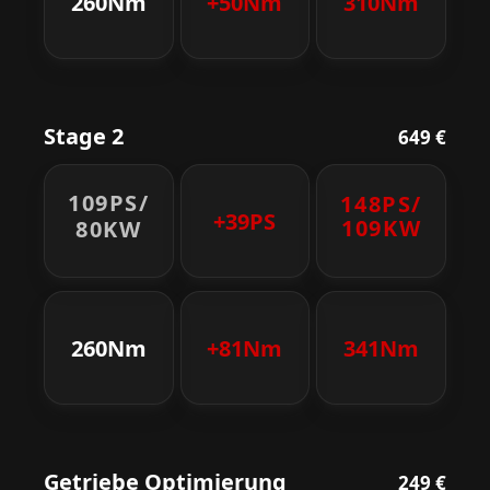
260Nm
+50Nm
310Nm
Stage 2
649 €
109PS/
148PS/
+39PS
109KW
80KW
260Nm
+81Nm
341Nm
Getriebe Optimierung
249 €