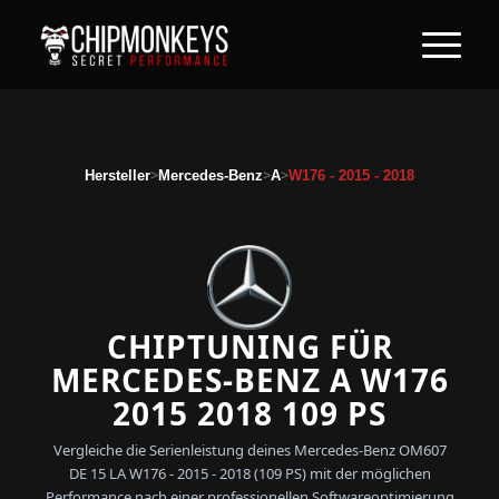
>
>
>
Hersteller
Mercedes-Benz
A
W176 - 2015 - 2018
CHIPTUNING FÜR
MERCEDES-BENZ A W176
2015 2018 109 PS
Vergleiche die Serienleistung deines Mercedes-Benz OM607
DE 15 LA W176 - 2015 - 2018 (109 PS) mit der möglichen
Performance nach einer professionellen Softwareoptimierung