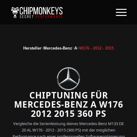
>
>
>
Hersteller
Mercedes-Benz
A
W176 - 2012 - 2015
CHIPTUNING FÜR
MERCEDES-BENZ A W176
2012 2015 360 PS
Vergleiche die Serienleistung deines Mercedes-Benz M133 DE
20 AL W176 - 2012 - 2015 (360 PS) mit der möglichen
Performance nach einer professionellen Softwareoptimierung