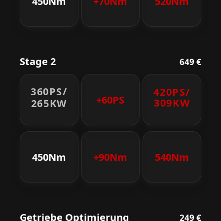
450Nm
+70Nm
520Nm
Stage 2
649 €
360PS/
420PS/
+60PS
309KW
265KW
450Nm
+90Nm
540Nm
Getriebe Optimierung
249 €