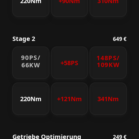
220Nm
+90Nm
310Nm
Stage 2
649 €
90PS/
148PS/
+58PS
109KW
66KW
220Nm
+121Nm
341Nm
Getriebe Optimierung
249 €