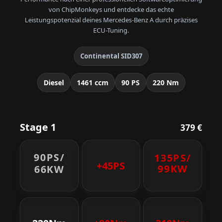
von ChipMonkeys und entdecke das echte
Leistungspotenzial deines Mercedes-Benz A durch präzises
ECU-Tuning.
Continental SID307
Diesel
1461 ccm
90 PS
220 Nm
Stage 1
379 €
90PS/
135PS/
+45PS
99KW
66KW