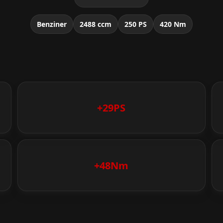
Benziner
2488 ccm
250 PS
420 Nm
+29PS
+48Nm