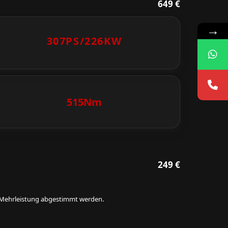
649 €
→
307PS/
226KW
515Nm
249 €
ie Mehrleistung abgestimmt werden.