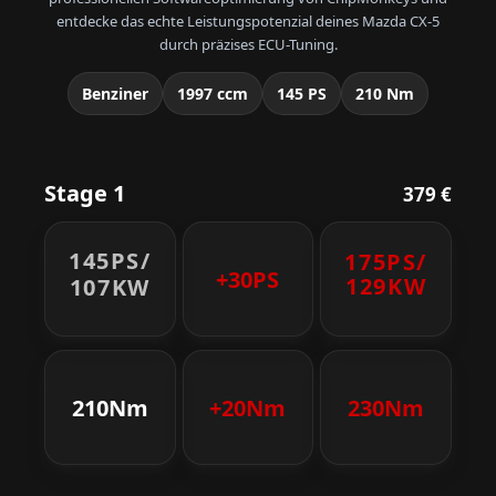
entdecke das echte Leistungspotenzial deines Mazda CX-5
durch präzises ECU-Tuning.
Benziner
1997 ccm
145 PS
210 Nm
Stage 1
379 €
145PS/
175PS/
+30PS
129KW
107KW
210Nm
+20Nm
230Nm