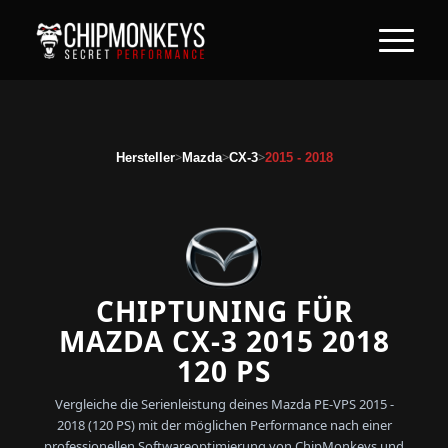
>
>
>
Hersteller
Mazda
CX-3
2015 - 2018
CHIPTUNING FÜR
MAZDA CX-3 2015 2018
120 PS
Vergleiche die Serienleistung deines Mazda PE-VPS 2015 -
2018 (120 PS) mit der möglichen Performance nach einer
professionellen Softwareoptimierung von ChipMonkeys und