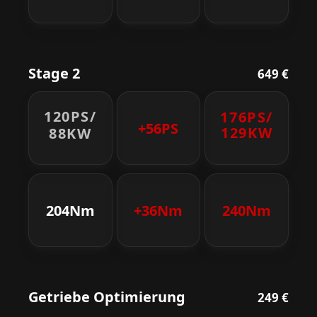
Stage 2
649 €
120PS/
176PS/
+56PS
129KW
88KW
204Nm
+36Nm
240Nm
Getriebe Optimierung
249 €