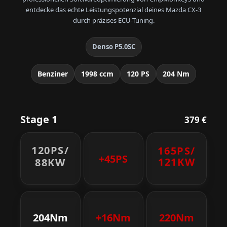
entdecke das echte Leistungspotenzial deines Mazda CX-3
durch präzises ECU-Tuning.
Denso P5.0SC
Benziner
1998 ccm
120 PS
204 Nm
Stage 1
379 €
120PS/
165PS/
+45PS
121KW
88KW
204Nm
+16Nm
220Nm