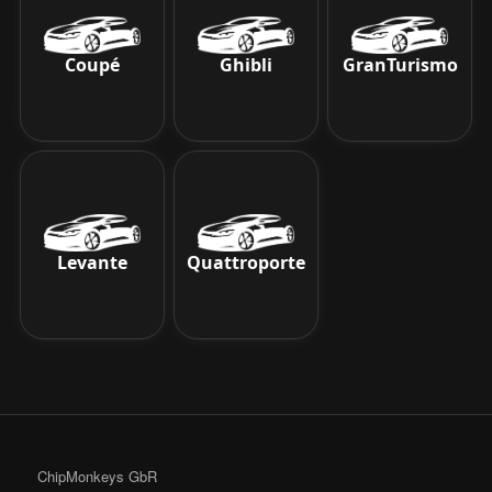
Coupé
Ghibli
GranTurismo
Levante
Quattroporte
ChipMonkeys GbR