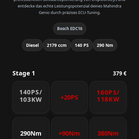
entdecke das echte Leistungspotenzial deines Mahindra
Genio durch präzises ECU-Tuning.
Bosch EDC16
Diesel
2179 ccm
140 PS
290 Nm
Stage 1
379 €
140PS/
160PS/
+20PS
118KW
103KW
290Nm
+90Nm
380Nm