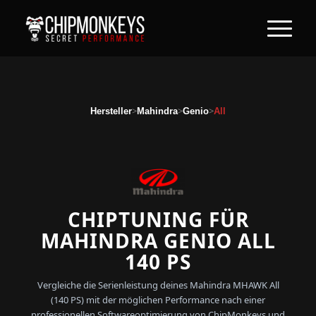
>
>
>
Hersteller
Mahindra
Genio
All
CHIPTUNING FÜR
MAHINDRA GENIO ALL
140 PS
Vergleiche die Serienleistung deines Mahindra MHAWK All
(140 PS) mit der möglichen Performance nach einer
professionellen Softwareoptimierung von ChipMonkeys und