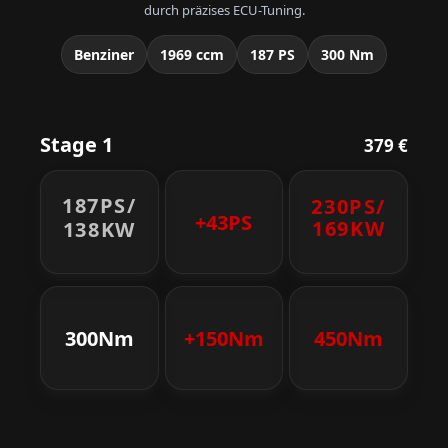
durch präzises ECU-Tuning.
Benziner
1969 ccm
187 PS
300 Nm
Stage 1
379 €
187PS/
230PS/
+43PS
169KW
138KW
300Nm
+150Nm
450Nm