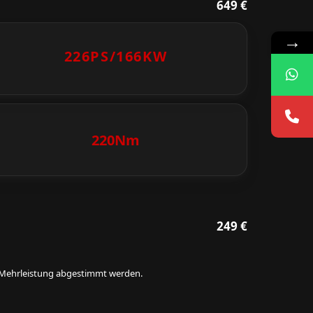
649 €
→
226PS/
166KW
220Nm
249 €
ie Mehrleistung abgestimmt werden.