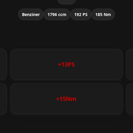
Benziner
1796 ccm
192 PS
185 Nm
+13PS
+15Nm