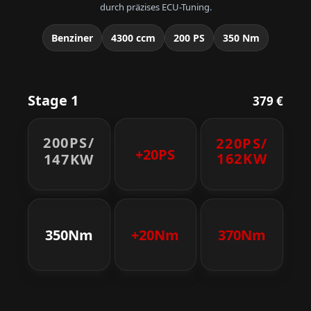
durch präzises ECU-Tuning.
Benziner
4300 ccm
200 PS
350 Nm
Stage 1
379 €
200PS/
220PS/
+20PS
162KW
147KW
350Nm
+20Nm
370Nm