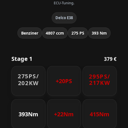
ECU-Tuning.
Delco E38
Benziner
4807 ccm
275 PS
393 Nm
Stage 1
379 €
275PS/
295PS/
+20PS
217KW
202KW
393Nm
+22Nm
415Nm