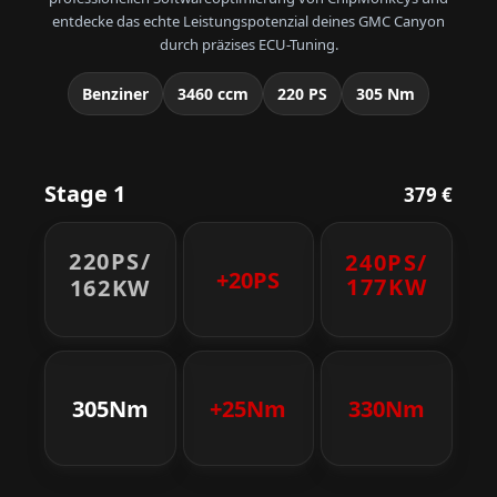
entdecke das echte Leistungspotenzial deines GMC Canyon
durch präzises ECU-Tuning.
Benziner
3460 ccm
220 PS
305 Nm
Stage 1
379 €
220PS/
240PS/
+20PS
177KW
162KW
305Nm
+25Nm
330Nm