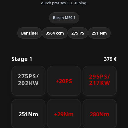
durch präzises ECU-Tuning.
Bosch ME9.1
Benziner
3564 ccm
275 PS
251 Nm
Stage 1
379 €
275PS/
295PS/
+20PS
217KW
202KW
251Nm
+29Nm
280Nm