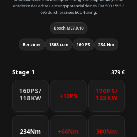
entdecke das echte Leistungspotenzial deines Fiat 500 / 595 /
695 durch präzises ECU-Tuning.
Bosch ME7.9.10
Benziner
1368 ccm
160 PS
234 Nm
Stage 1
379 €
160PS/
170PS/
+10PS
125KW
118KW
234Nm
+66Nm
300Nm