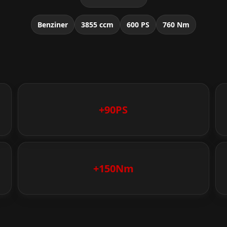
Benziner
3855 ccm
600 PS
760 Nm
+90PS
+150Nm