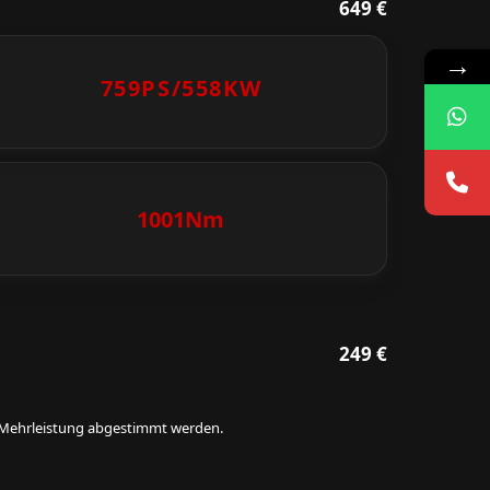
649 €
→
759PS/
558KW
1001Nm
249 €
ie Mehrleistung abgestimmt werden.