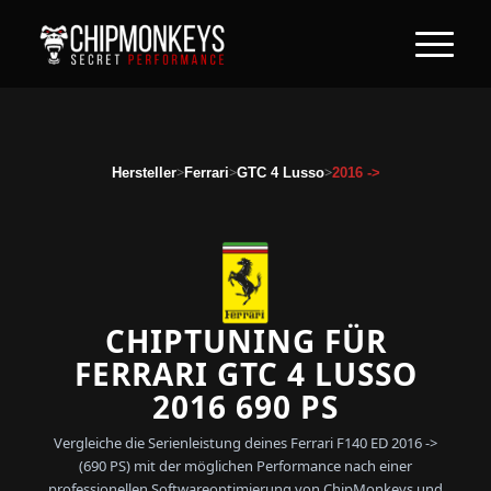
>
>
>
Hersteller
Ferrari
GTC 4 Lusso
2016 ->
CHIPTUNING FÜR
FERRARI GTC 4 LUSSO
2016 690 PS
Vergleiche die Serienleistung deines Ferrari F140 ED 2016 ->
(690 PS) mit der möglichen Performance nach einer
professionellen Softwareoptimierung von ChipMonkeys und