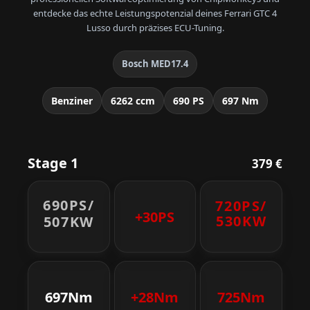
entdecke das echte Leistungspotenzial deines Ferrari GTC 4
Lusso durch präzises ECU-Tuning.
Bosch MED17.4
Benziner
6262 ccm
690 PS
697 Nm
Stage 1
379 €
690PS/
720PS/
+30PS
530KW
507KW
697Nm
+28Nm
725Nm