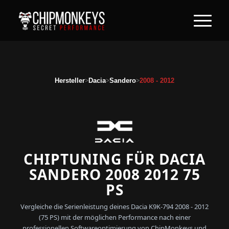
>
>
>
Hersteller
Dacia
Sandero
2008 - 2012
CHIPTUNING FÜR DACIA
SANDERO 2008 2012 75
PS
Vergleiche die Serienleistung deines Dacia K9K-794 2008 - 2012
(75 PS) mit der möglichen Performance nach einer
professionellen Softwareoptimierung von ChipMonkeys und