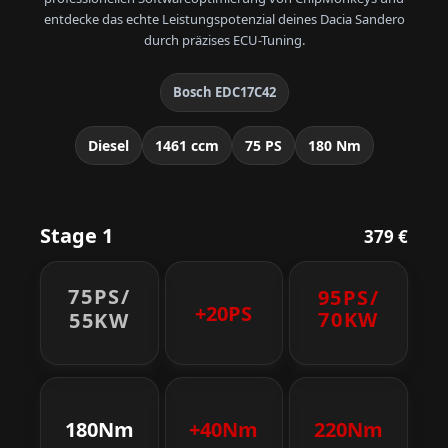
entdecke das echte Leistungspotenzial deines Dacia Sandero
durch präzises ECU-Tuning.
Bosch EDC17C42
Diesel
1461 ccm
75 PS
180 Nm
Stage 1
379 €
75PS/
95PS/
+20PS
70KW
55KW
180Nm
+40Nm
220Nm