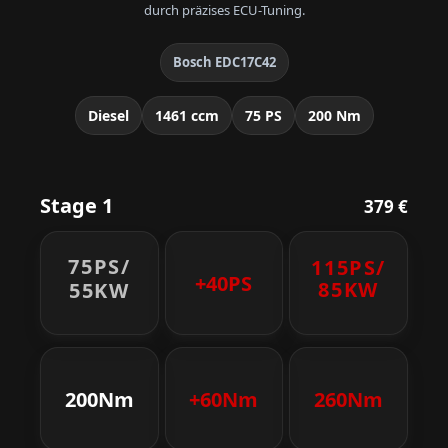
durch präzises ECU-Tuning.
Bosch EDC17C42
Diesel
1461 ccm
75 PS
200 Nm
Stage 1
379 €
75PS/
115PS/
+40PS
85KW
55KW
200Nm
+60Nm
260Nm