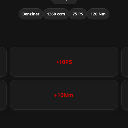
Benziner
1360 ccm
75 PS
120 Nm
+10PS
+10Nm