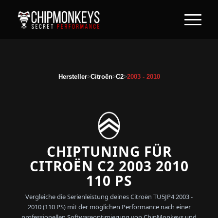
>
>
>
Hersteller
Citroën
C2
2003 - 2010
CHIPTUNING FÜR
CITROËN C2 2003 2010
110 PS
Vergleiche die Serienleistung deines Citroën TU5JP4 2003 -
2010 (110 PS) mit der möglichen Performance nach einer
professionellen Softwareoptimierung von ChipMonkeys und