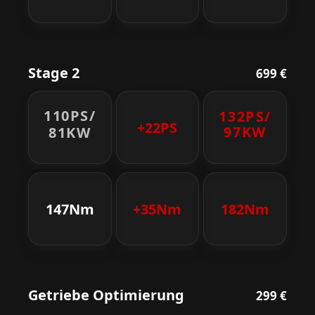
Stage 2
699 €
110PS/
132PS/
+22PS
97KW
81KW
147Nm
+35Nm
182Nm
Getriebe Optimierung
299 €