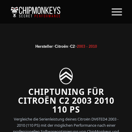
>
>
>
Hersteller
Citroën
C2
2003 - 2010
CHIPTUNING FÜR
CITROËN C2 2003 2010
110 PS
Vergleiche die Serienleistung deines Citroën DV6TED4 2003 -
2010 (110 PS) mit der möglichen Performance nach einer
professionellen Softwareoptimierung von ChipMonkeys und