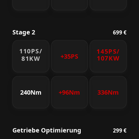
Stage 2
699 €
110PS/
145PS/
+35PS
107KW
81KW
240Nm
+96Nm
336Nm
Getriebe Optimierung
299 €