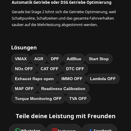
Automatik Getriebe oder DSG Getriebe Optimierung
Gerade bei Stage 2 lohnt sich die Getriebe Optimierung, weil
Schaltpunkte, Schaltzeiten und das gesamte Fahrverhalten
sauber auf die Mehrleistung abgestimmt werden.
Lösungen
VMAX
AGR
DPF
AdBlue
Start Stop
NOx OFF
CAT OFF
DTC OFF
Exhaust flaps open
IMMO OFF
Lambda OFF
MAF OFF
Readiness Calibration
Torque Monitoring OFF
TVA OFF
Teile deine Leistung mit Freunden
WhatsApp
Facebook