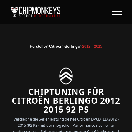
>
>
>
Hersteller
Citroën
Berlingo
2012 - 2015
CHIPTUNING FÜR
CITROËN BERLINGO 2012
2015 92 PS
Vergleiche die Serienleistung deines Citroën DV6DTED 2012 -
2015 (92 PS) mit der möglichen Performance nach einer
professionellen Softwareoptimierung von ChipMonkeys und