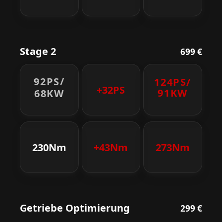
Stage 2
699 €
92PS/
124PS/
+32PS
91KW
68KW
230Nm
+43Nm
273Nm
Getriebe Optimierung
299 €