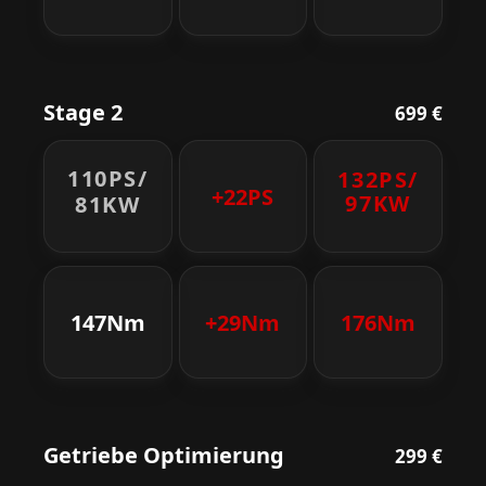
Stage 2
699 €
110PS/
132PS/
+22PS
97KW
81KW
147Nm
+29Nm
176Nm
Getriebe Optimierung
299 €