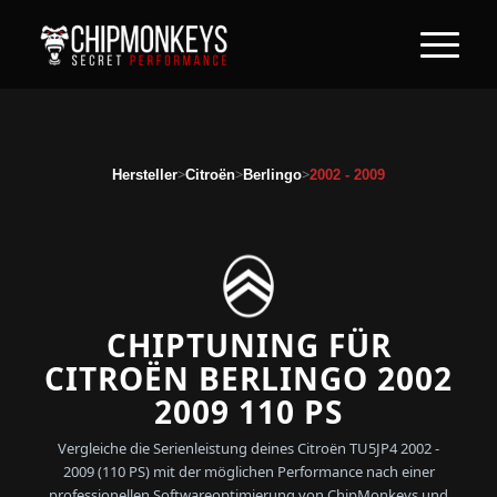
>
>
>
Hersteller
Citroën
Berlingo
2002 - 2009
CHIPTUNING FÜR
CITROËN BERLINGO 2002
2009 110 PS
Vergleiche die Serienleistung deines Citroën TU5JP4 2002 -
2009 (110 PS) mit der möglichen Performance nach einer
professionellen Softwareoptimierung von ChipMonkeys und