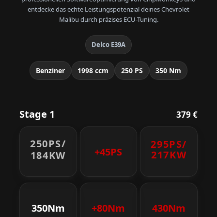
entdecke das echte Leistungspotenzial deines Chevrolet
Malibu durch präzises ECU-Tuning.
Delco E39A
Benziner
1998 ccm
250 PS
350 Nm
Stage 1
379 €
250PS/
295PS/
+45PS
217KW
184KW
350Nm
+80Nm
430Nm