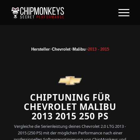
>
>
>
Hersteller
Chevrolet
Malibu
2013 - 2015
CHIPTUNING FÜR
CHEVROLET MALIBU
2013 2015 250 PS
Vergleiche die Serienleistung deines Chevrolet 2.0 LTG 2013 -
2015 (250 PS) mit der möglichen Performance nach einer
professionellen Softwareoptimierung von ChipMonkeys und