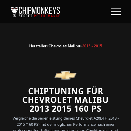
>
>
>
Hersteller
Chevrolet
Malibu
2013 - 2015
CHIPTUNING FÜR
CHEVROLET MALIBU
2013 2015 160 PS
Vergleiche die Serienleistung deines Chevrolet A20DTH 2013 -
2015 (160 PS) mit der möglichen Performance nach einer
professionellen Softwareoptimierung von ChipMonkeys und