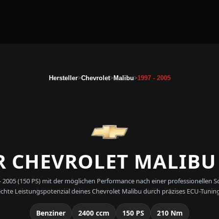
>
>
>
Hersteller
Chevrolet
Malibu
1997 - 2005
 CHEVROLET MALIBU 1
7 - 2005 (150 PS) mit der möglichen Performance nach einer professionell
echte Leistungspotenzial deines Chevrolet Malibu durch präzises ECU-Tuning
Benziner
2400 ccm
150 PS
210 Nm