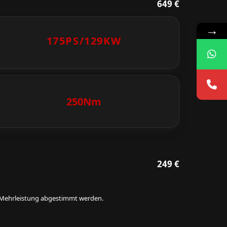
649 €
→
175PS/
129KW
250Nm
249 €
ie Mehrleistung abgestimmt werden.