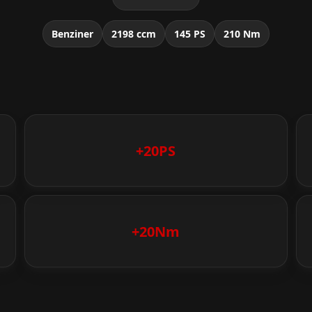
Benziner
2198 ccm
145 PS
210 Nm
+20PS
+20Nm