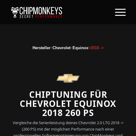
>
>
>
Hersteller
Chevrolet
Equinox
2018 ->
CHIPTUNING FÜR
CHEVROLET EQUINOX
2018 260 PS
Vergleiche die Serienleistung deines Chevrolet 2.0 LTG 2018 ->
(260 PS) mit der möglichen Performance nach einer
professionellen Softwareoptimierung von ChipMonkeys und