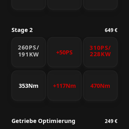
Stage 2
649 €
260PS/
310PS/
+50PS
228KW
191KW
353Nm
+117Nm
470Nm
Getriebe Optimierung
249 €