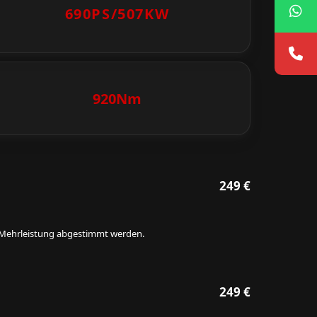
690PS/
507KW
920Nm
249 €
ie Mehrleistung abgestimmt werden.
249 €