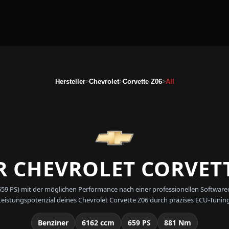
>
>
>
Hersteller
Chevrolet
Corvette Z06
All
 CHEVROLET CORVETTE
l (659 PS) mit der möglichen Performance nach einer professionellen Soft
Leistungspotenzial deines Chevrolet Corvette Z06 durch präzises ECU-Tuning
Benziner
6162 ccm
659 PS
881 Nm