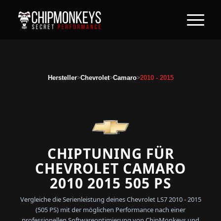
>
>
>
Hersteller
Chevrolet
Camaro
2010 - 2015
CHIPTUNING FÜR
CHEVROLET CAMARO
2010 2015 505 PS
Vergleiche die Serienleistung deines Chevrolet LS7 2010 - 2015
(505 PS) mit der möglichen Performance nach einer
professionellen Softwareoptimierung von ChipMonkeys und