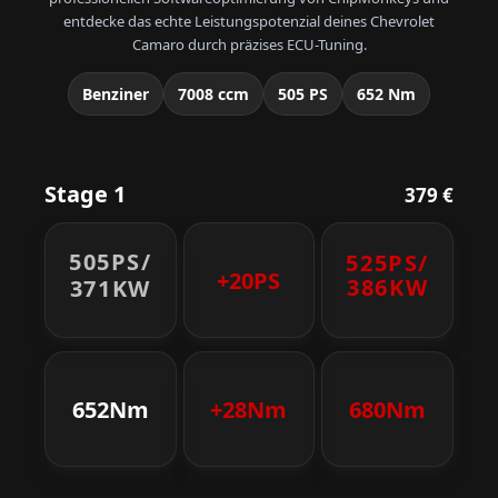
entdecke das echte Leistungspotenzial deines Chevrolet
Camaro durch präzises ECU-Tuning.
Benziner
7008 ccm
505 PS
652 Nm
Stage 1
379 €
505PS/
525PS/
+20PS
386KW
371KW
652Nm
+28Nm
680Nm