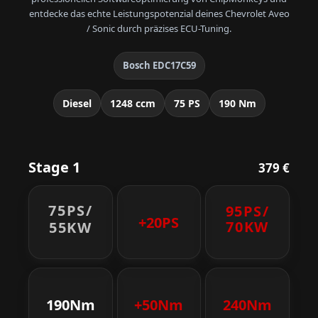
entdecke das echte Leistungspotenzial deines Chevrolet Aveo
/ Sonic durch präzises ECU-Tuning.
Bosch EDC17C59
Diesel
1248 ccm
75 PS
190 Nm
Stage 1
379 €
75PS/
95PS/
+20PS
70KW
55KW
190Nm
+50Nm
240Nm