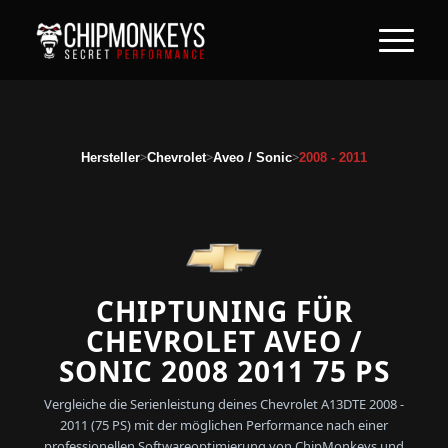
>
>
>
Hersteller
Chevrolet
Aveo / Sonic
2008 - 2011
CHIPTUNING FÜR
CHEVROLET AVEO /
SONIC 2008 2011 75 PS
Vergleiche die Serienleistung deines Chevrolet A13DTE 2008 -
2011 (75 PS) mit der möglichen Performance nach einer
professionellen Softwareoptimierung von ChipMonkeys und