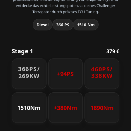
entdecke das echte Leistungspotenzial deines Challenger
Terragator durch präzises ECU-Tuning.
Diesel
366 PS
1510 Nm
Stage 1
379 €
366PS/
460PS/
+94PS
338KW
269KW
1510Nm
+380Nm
1890Nm