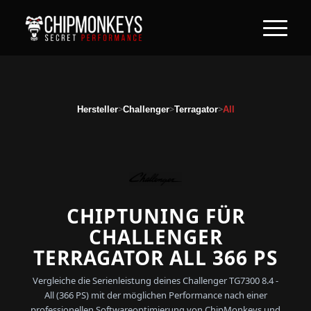
>
>
>
Hersteller
Challenger
Terragator
All
CHIPTUNING FÜR
CHALLENGER
TERRAGATOR ALL 366 PS
Vergleiche die Serienleistung deines Challenger TG7300 8.4 -
All (366 PS) mit der möglichen Performance nach einer
professionellen Softwareoptimierung von ChipMonkeys und