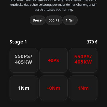
entdecke das echte Leistungspotenzial deines Challenger MT
durch präzises ECU-Tuning.
Diesel
550 PS
1 Nm
Stage 1
379 €
550PS/
550PS/
+0PS
405KW
405KW
1Nm
+0Nm
1Nm