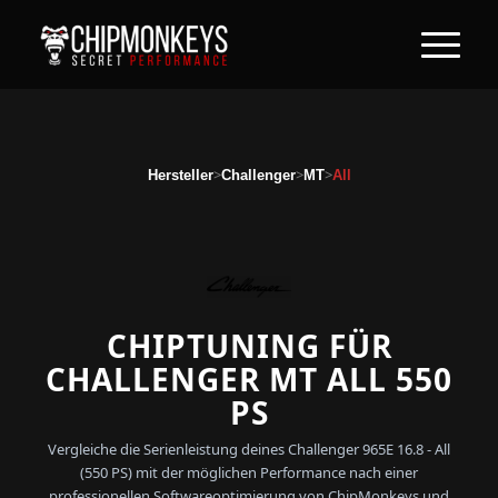
>
>
>
Hersteller
Challenger
MT
All
CHIPTUNING FÜR
CHALLENGER MT ALL 550
PS
Vergleiche die Serienleistung deines Challenger 965E 16.8 - All
(550 PS) mit der möglichen Performance nach einer
professionellen Softwareoptimierung von ChipMonkeys und