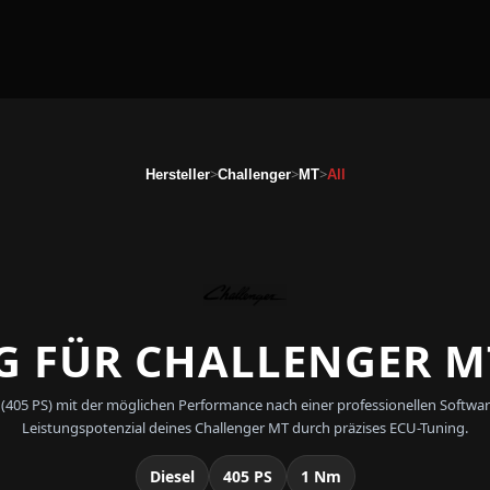
>
>
>
Hersteller
Challenger
MT
All
 FÜR CHALLENGER MT
 All (405 PS) mit der möglichen Performance nach einer professionellen Sof
Leistungspotenzial deines Challenger MT durch präzises ECU-Tuning.
Diesel
405 PS
1 Nm