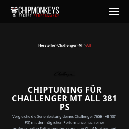
>
>
>
Hersteller
Challenger
MT
All
CHIPTUNING FÜR
CHALLENGER MT ALL 381
PS
Vergleiche die Serienleistung deines Challenger 765E - All (381
PS) mit der möglichen Performance nach einer
professionellen Softwareoptimierung von ChipMonkeys und