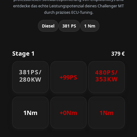
entdecke das echte Leistungspotenzial deines Challenger MT
durch präzises ECU-Tuning.
Diesel
381 PS
1 Nm
Stage 1
379 €
381PS/
480PS/
+99PS
353KW
280KW
1Nm
+0Nm
1Nm