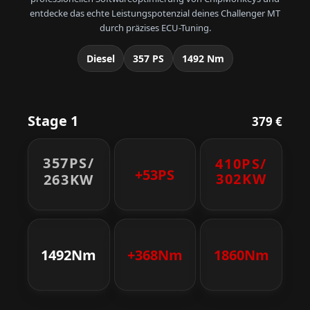
entdecke das echte Leistungspotenzial deines Challenger MT
durch präzises ECU-Tuning.
Diesel
357 PS
1492 Nm
Stage 1
379 €
357PS/
410PS/
+53PS
302KW
263KW
1492Nm
+368Nm
1860Nm