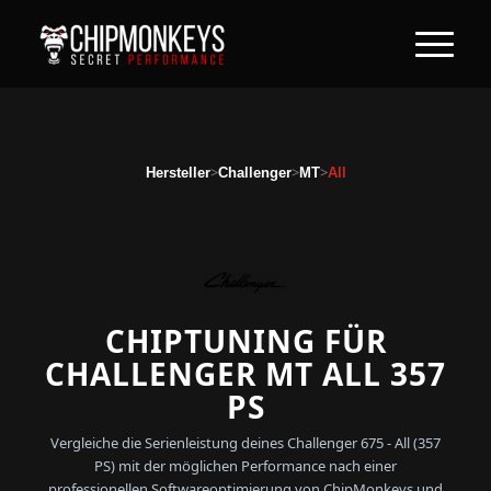
>
>
>
Hersteller
Challenger
MT
All
CHIPTUNING FÜR
CHALLENGER MT ALL 357
PS
Vergleiche die Serienleistung deines Challenger 675 - All (357
PS) mit der möglichen Performance nach einer
professionellen Softwareoptimierung von ChipMonkeys und